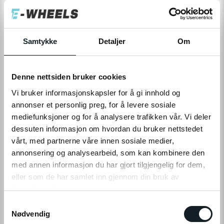
150,-
Levering
Hent i Butikk
Samtykke
Detaljer
Om
På nettlager
På lager i 1 butikker
Denne nettsiden bruker cookies
LEGG TIL I HANDLEKURV
Vi bruker informasjonskapsler for å gi innhold og
annonser et personlig preg, for å levere sosiale
mediefunksjoner og for å analysere trafikken vår. Vi deler
dessuten informasjon om hvordan du bruker nettstedet
Leveringstid:
1-4
dager
|
Fri frakt over 799,-
vårt, med partnerne våre innen sosiale medier,
På lager
annonsering og analysearbeid, som kan kombinere den
Tilgjengelig i
1
butikker
med annen informasjon du har gjort tilgjengelig for dem,
eller som de har samlet inn gjennom din bruk av
Fri frakt fra
1-4 dager
60 dager
Prismatch
tjenestene deres.
799,-
levering
returrett
S
Klikk på «OK» for å gi oss ditt samtykke til å bruke
Nødvendig
a