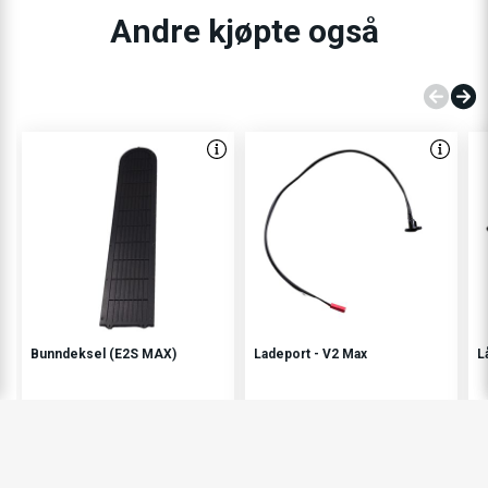
Andre kjøpte også
Bunndeksel (E2S MAX)
Ladeport - V2 Max
L
200,-
150,-
1