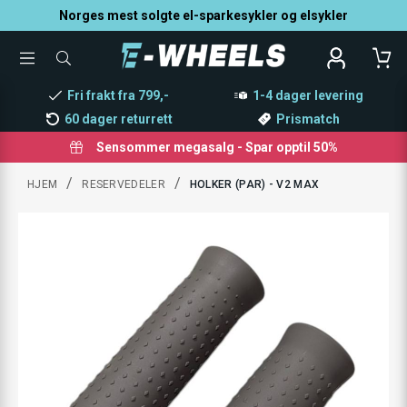
Norges mest solgte el-sparkesykler og elsykler
TOGGLE
SØK
MENU
ETTER
PRODUKTER,
Fri frakt fra 799,-
1-4 dager levering
KATEGORI,
MERKE
60 dager returrett
Prismatch
Sensommer megasalg - Spar opptil 50%
/
/
HJEM
RESERVEDELER
HOLKER (PAR) - V2 MAX