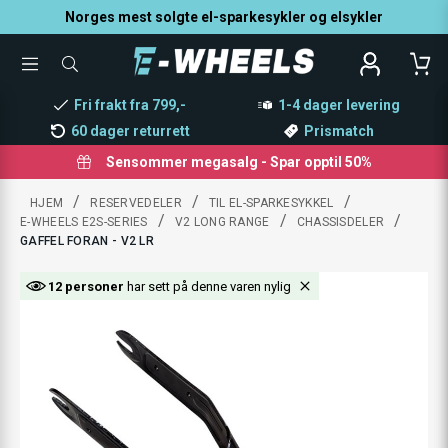
Norges mest solgte el-sparkesykler og elsykler
TOGGLE
SØK
MENU
ETTER
PRODUKTER,
Fri frakt fra 799,-
1-4 dager levering
KATEGORI,
MERKE
60 dager returrett
Prismatch
Sensommer megasalg - Spar opptil 50%
/
/
/
HJEM
RESERVEDELER
TIL EL-SPARKESYKKEL
/
/
/
E-WHEELS E2S-SERIES
V2 LONG RANGE
CHASSISDELER
GAFFEL FORAN - V2 LR
12 personer
har sett på denne varen nylig