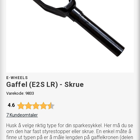
E-WHEELS
Gaffel (E2S LR) - Skrue
Varekode:
9833
Gjennomsnittskarakter:
4.6
7
Kundeomtaler
Husk å velge riktig type for din sparkesykkel. Her må du se
om den har fast styrestopper eller skrue. En enkel måte å
finne ut typen på er å måle lengden på gaffelkronen (delen