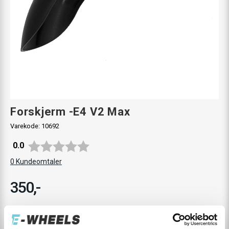
Forskjerm -E4 V2 Max
Varekode:
10692
Gjennomsnittskarakter:
0.0
0
Kundeomtaler
350,-
Levering
Hent i Butikk