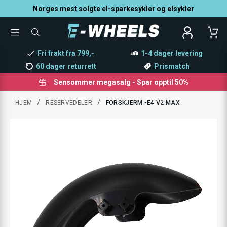
Norges mest solgte el-sparkesykler og elsykler
TOGGLE
SØK
MENU
ETTER
PRODUKTER,
Fri frakt fra 799,-
1-4 dager levering
KATEGORI,
MERKE
60 dager returrett
Prismatch
Sensommer megasalg - Spar opptil 50%
/
/
HJEM
RESERVEDELER
FORSKJERM -E4 V2 MAX