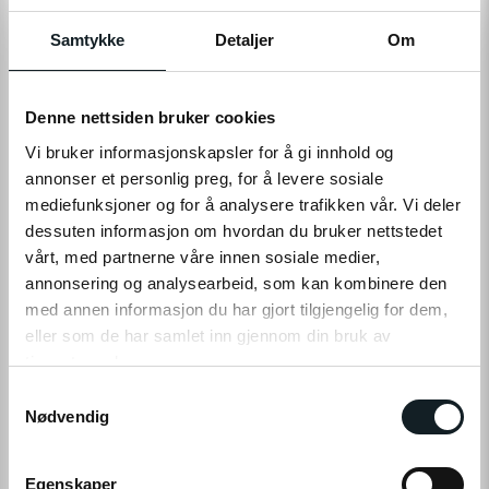
På nettlager
På lager i 5 butikker
Samtykke
Detaljer
Om
LEGG TIL I HANDLEKURV
Denne nettsiden bruker cookies
Vi bruker informasjonskapsler for å gi innhold og
annonser et personlig preg, for å levere sosiale
Leveringstid:
1-4
dager
|
Fri frakt over 799,-
mediefunksjoner og for å analysere trafikken vår. Vi deler
På lager
dessuten informasjon om hvordan du bruker nettstedet
Tilgjengelig i
5
butikker
vårt, med partnerne våre innen sosiale medier,
annonsering og analysearbeid, som kan kombinere den
Fri frakt fra
1-4 dager
60 dager
Prismatch
med annen informasjon du har gjort tilgjengelig for dem,
799,-
levering
returrett
eller som de har samlet inn gjennom din bruk av
tjenestene deres.
S
Klikk på «OK» for å gi oss ditt samtykke til å bruke
Nødvendig
a
informasjonskapsler (cookies) for alle disse formålene.
m
PRODUKTINFO
t
Egenskaper