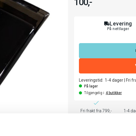
100,-
Levering
På nettlager
Leveringstid:
1-4
dager
|
Fri f
På lager
Tilgjengelig i
4
butikker
Fri frakt fra 799,-
1-4 da