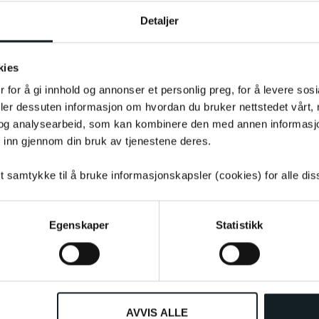
Detaljer
kies
 for å gi innhold og annonser et personlig preg, for å levere sos
deler dessuten informasjon om hvordan du bruker nettstedet vårt,
uktet som følge av potensielle
og analysearbeid, som kan kombinere den med annen informasjon d
e bli påvirket og alltid være tilsvarende
 inn gjennom din bruk av tjenestene deres.
tt samtykke til å bruke informasjonskapsler (cookies) for alle di
Egenskaper
Statistikk
AVVIS ALLE