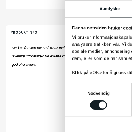
Samtykke
Denne nettsiden bruker coo
PRODUKTINFO
Vi bruker informasjonskapsler
analysere trafikken vår. Vi 
Det kan forekomme små avvik mellom produktbilder/tekst og det faktiske prod
sosiale medier, annonsering 
leveringsutfordringer for enkelte komponenter. Funksjonalitet og kvalitet vil ikk
dem, eller som de har samlet
god eller bedre.
Klikk på «OK» for å gi oss di
S
Nødvendig
a
m
t
y
k
LES MER
k