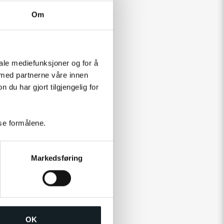
Om
iale mediefunksjoner og for å
 med partnerne våre innen
u har gjort tilgjengelig for
sse formålene.
Markedsføring
OK