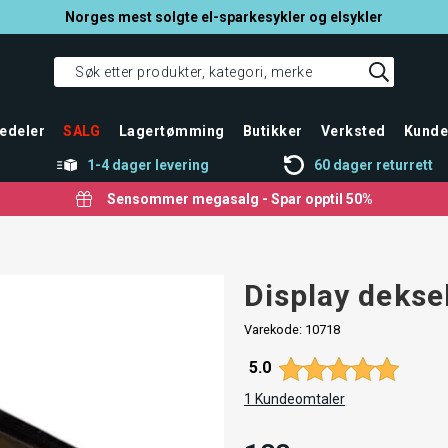
Norges mest solgte el-sparkesykler og elsykler
edeler
SALG
Lagertømming
Butikker
Verksted
Kunde
1-4 dager levering
60 dager returrett
Sensommer megasalg - Spar opptil 50%
Display dekse
Varekode:
10718
Gjennomsnittskarakter:
5.0
1
Kundeomtaler