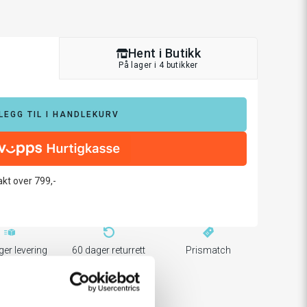
Hent i Butikk
På lager i 4 butikker
LEGG TIL I HANDLEKURV
rakt over 799,-
ger levering
60 dager returrett
Prismatch