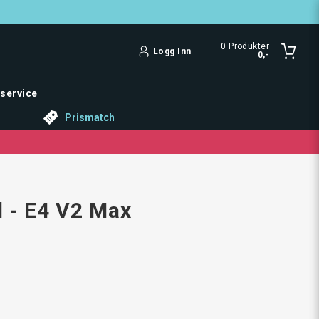
0
Produkter
Logg Inn
0,-
service
Prismatch
l - E4 V2 Max