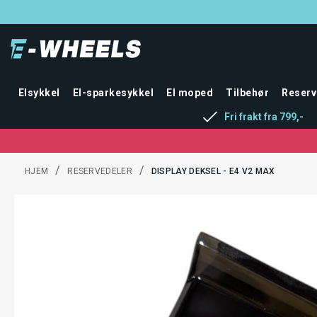
Elsykkel
El-sparkesykkel
El moped
Tilbehør
Reserv
Fri frakt fra 799,-
/
/
HJEM
RESERVEDELER
DISPLAY DEKSEL - E4 V2 MAX