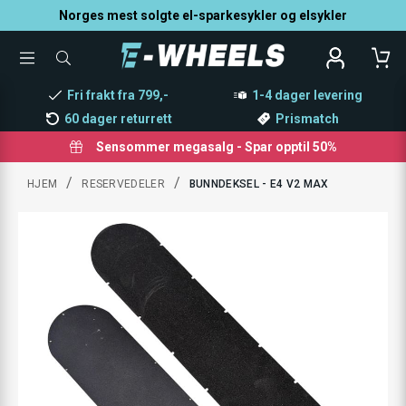
Norges mest solgte el-sparkesykler og elsykler
TOGGLE
SØK
MENU
ETTER
PRODUKTER,
Fri frakt fra 799,-
1-4 dager levering
KATEGORI,
MERKE
60 dager returrett
Prismatch
Sensommer megasalg - Spar opptil 50%
/
/
HJEM
RESERVEDELER
BUNNDEKSEL - E4 V2 MAX