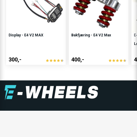
Display - E4 V2 MAX
Bakfjæring - E4 V2 Max
E
L
300,-
400,-
4
E-WHEELS GRUPPEN
E-Wheels er Nordens største forhandler av personlige
elektriske kjøretøy, og består av E-Wheels Norge AS,