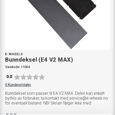
E-WHEELS
Bunndeksel (E4 V2 MAX)
Varekode:
11064
Gjennomsnittskarakter:
0.0
0
Kundeomtaler
Bunndeksel som passer til E4 V2 MAX. Delen kan enkelt
byttes av forbruker, ta kontakt med
service@e-wheels.no
for eventuell bistand. NB! Skruer følger ikke med