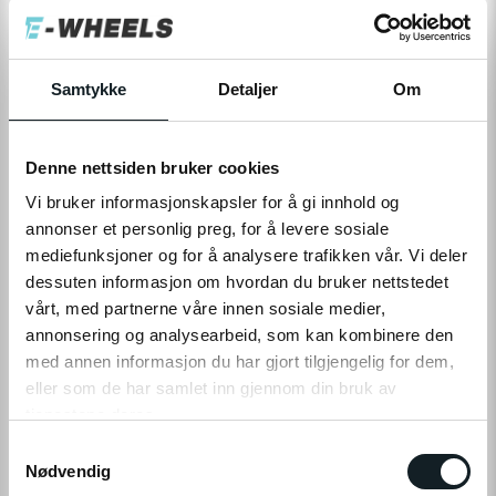
200,-
Levering
Hent i Butikk
Samtykke
Detaljer
Om
På nettlager
På lager i 2 butikker
Denne nettsiden bruker cookies
LEGG TIL I HANDLEKURV
Vi bruker informasjonskapsler for å gi innhold og
annonser et personlig preg, for å levere sosiale
mediefunksjoner og for å analysere trafikken vår. Vi deler
dessuten informasjon om hvordan du bruker nettstedet
Leveringstid:
1-4
dager
|
Fri frakt over 799,-
vårt, med partnerne våre innen sosiale medier,
På lager
annonsering og analysearbeid, som kan kombinere den
Tilgjengelig i
2
butikker
med annen informasjon du har gjort tilgjengelig for dem,
eller som de har samlet inn gjennom din bruk av
Fri frakt fra
1-4 dager
60 dager
Prismatch
tjenestene deres.
799,-
levering
returrett
S
Klikk på «OK» for å gi oss ditt samtykke til å bruke
Nødvendig
a
informasjonskapsler (cookies) for alle disse formålene.