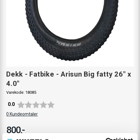
Dekk - Fatbike - Arisun Big fatty 26" x
4.0"
Varekode:
18085
Gjennomsnittskarakter:
0.0
0
Kundeomtaler
800,-