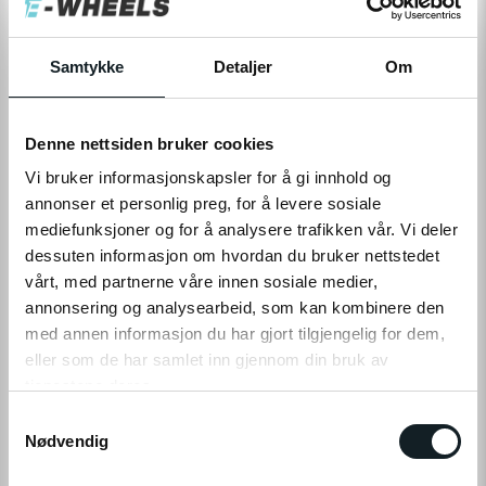
Levering
Hent i Butikk
På nettlager
På lager i 1 butikker
Samtykke
Detaljer
Om
LEGG TIL I HANDLEKURV
Denne nettsiden bruker cookies
Vi bruker informasjonskapsler for å gi innhold og
annonser et personlig preg, for å levere sosiale
mediefunksjoner og for å analysere trafikken vår. Vi deler
Leveringstid:
1-4
dager
|
Fri frakt over 799,-
dessuten informasjon om hvordan du bruker nettstedet
Få på lager
vårt, med partnerne våre innen sosiale medier,
Tilgjengelig i
1
butikker
annonsering og analysearbeid, som kan kombinere den
med annen informasjon du har gjort tilgjengelig for dem,
eller som de har samlet inn gjennom din bruk av
Fri frakt fra
1-4 dager
60 dager
Prismatch
799,-
levering
returrett
tjenestene deres.
S
Klikk på «OK» for å gi oss ditt samtykke til å bruke
Nødvendig
a
informasjonskapsler (cookies) for alle disse formålene.
m