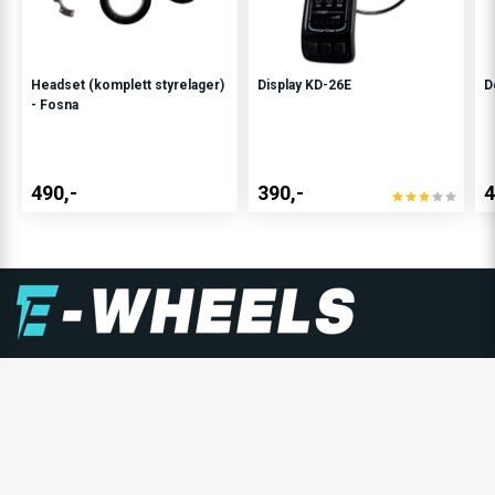
Headset (komplett styrelager)
Display KD-26E
D
- Fosna
490,-
390,-
4
E-WHEELS GRUPPEN
E-Wheels er Nordens største forhandler av personlige
elektriske kjøretøy, og består av E-Wheels Norge AS,