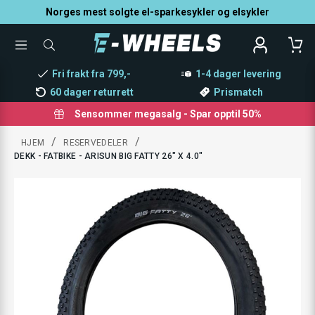
Norges mest solgte el-sparkesykler og elsykler
TOGGLE
SØK
MENU
ETTER
PRODUKTER,
Fri frakt fra 799,-
1-4 dager levering
KATEGORI,
MERKE
60 dager returrett
Prismatch
Sensommer megasalg - Spar opptil 50%
/
/
HJEM
RESERVEDELER
DEKK - FATBIKE - ARISUN BIG FATTY 26" X 4.0"