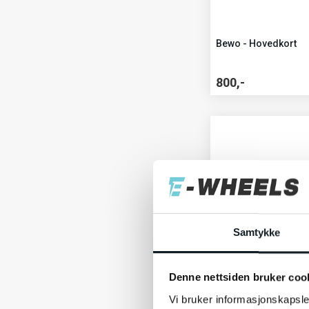
Bewo - Hovedkort
800,-
Samtykke
Denne nettsiden bruker coo
26 personer
har k
Vi bruker informasjonskapsler
Girøre - Jason+,-Tre