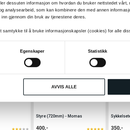
g, Balance+
deler dessuten informasjon om hvordan du bruker nettstedet vårt,
, Wayfarer 1.0,
og analysearbeid, som kan kombinere den med annen informasjon d
on
 inn gjennom din bruk av tjenestene deres.
220,-
300,-
tt samtykke til å bruke informasjonskapsler (cookies) for alle di
UTSOLGT
Egenskaper
Statistikk
AVVIS ALLE
Styre (720mm) - Momas
Sykkelset
400,-
350,-