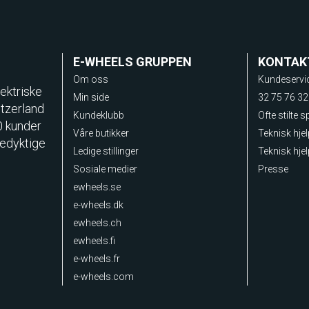
E-WHEELS GRUPPEN
KONTAK
Om oss
Kundeservi
ektriske
Min side
32 75 76 32
itzerland
Kundeklubb
Ofte stilte 
0 kunder
Våre butikker
Teknisk hje
sedyktige
Ledige stillinger
Teknisk hjel
Sosiale medier
Presse
ewheels.se
e-wheels.dk
ewheels.ch
ewheels.fi
e-wheels.fr
e-wheels.com