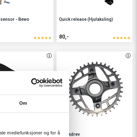
ssensor - Bewo
Quick release (Hjulaksling)
80,-
Om
iale mediefunksjoner og for å
e
Krankdrev