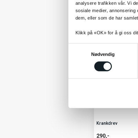
Ultimate,-+,-Trekkin
analysere trafikken vår. Vi 
SUV, Eywa 2.0, Eywa+
sosiale medier, annonsering 
2.0, -+, -+ LTD, Neutr
dem, eller som de har samlet
80,-
Klikk på «OK» for å gi oss di
S
Nødvendig
a
m
t
y
k
k
e
v
a
l
Krankdrev
g
290,-