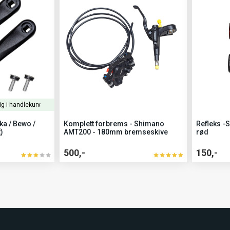
ig i handlekurv
ka / Bewo /
Komplett forbrems - Shimano
Refleks -S
t)
AMT200 - 180mm bremseskive
rød
500,-
150,-