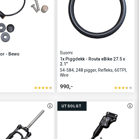
Suomi
or - Bewo
1x Piggdekk - Routa eBike 27.5 x
2.1"
54-584, 248 pigger, Refleks, 60TPI,
Wire
990,-
UTSOLGT