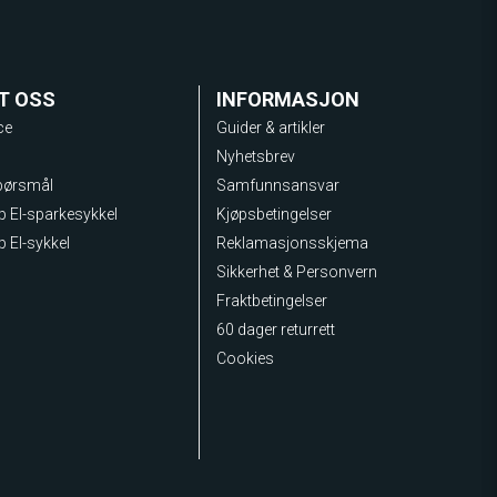
T OSS
INFORMASJON
ce
Guider & artikler
Nyhetsbrev
spørsmål
Samfunnsansvar
lp El-sparkesykkel
Kjøpsbetingelser
p El-sykkel
Reklamasjonsskjema
Sikkerhet & Personvern
Fraktbetingelser
60 dager returrett
Cookies