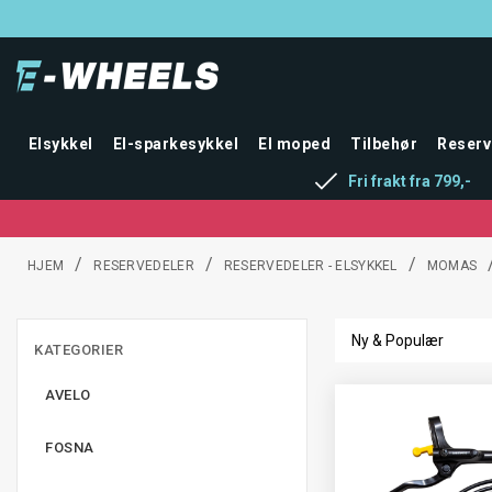
Elsykkel
El-sparkesykkel
El moped
Tilbehør
Reserv
Fri frakt fra 799,-
/
/
/
HJEM
RESERVEDELER
RESERVEDELER - ELSYKKEL
MOMAS
KATEGORIER
AVELO
FOSNA