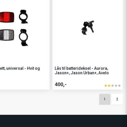
ett, universal - Hvit og
Lås til batterideksel - Aurora,
Jason+, Jason Urban+, Avelo
400,-
1
2