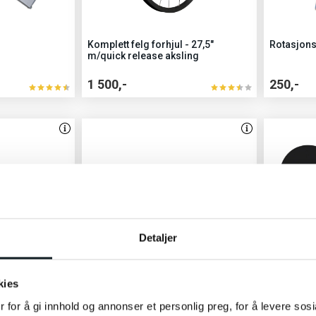
Komplett felg forhjul - 27,5"
Rotasjon
m/quick release aksling
1 500,-
250,-
Detaljer
kies
jøpt varen nylig
 for å gi innhold og annonser et personlig preg, for å levere sos
kking,-Pro,
Kjede -9 gir (KMC - X9 NP/NP)
Sykkelset