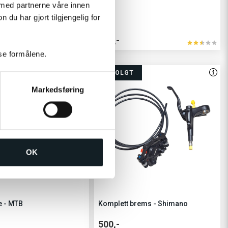
 med partnerne våre innen
u har gjort tilgjengelig for
200,-
sse formålene.
UTSOLGT
Markedsføring
OK
e - MTB
Komplett brems - Shimano
500,-