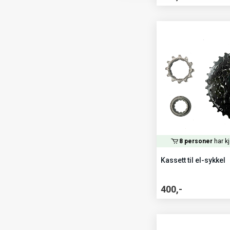
8 personer
har kj
Kassett til el-sykkel
400,-