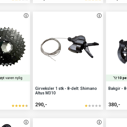
øpt varen nylig
10 pe
Girveksler 1 stk - 8-delt: Shimano
Bakgir - 8
Altus M310
290,-
380,-