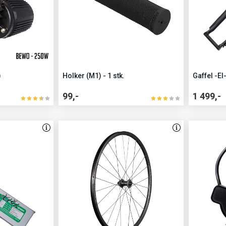
)
Holker (M1) - 1 stk.
Gaffel -El
99,-
1 499,-