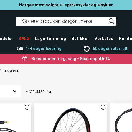
Norges mest solgte el-sparkesykler og elsykler
edeler
SALG
Lagertømming
Butikker
Verksted
Kunde
1-4 dager levering
60 dager returrett
Sensommer megasalg - Spar opptil 50%
/
JASON+
Produkter
:
46