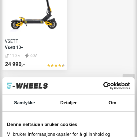
VSETT
Vsett 10+
110 km
60V
24 990,-
1
KUNDEOMTALER
Samtykke
Detaljer
Om
Se hva våre 350.000+ kunder syntes
Denne nettsiden bruker cookies
Vi bruker informasjonskapsler for å gi innhold og