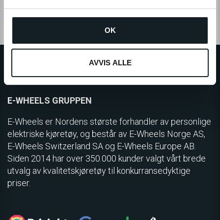
l
g
1-4 dagers leveringstid
60 dagers returrett
OK
AVVIS ALLE
E-WHEELS GRUPPEN
E-Wheels er Nordens største forhandler av personlige
elektriske kjøretøy, og består av E-Wheels Norge AS,
E­-Wheels Switzerland SA og E-Wheels Europe AB.
Siden 2014 har over 350.000 kunder valgt vårt brede
utvalg av kvalitetskjøretøy til konkurransedyktige
priser.