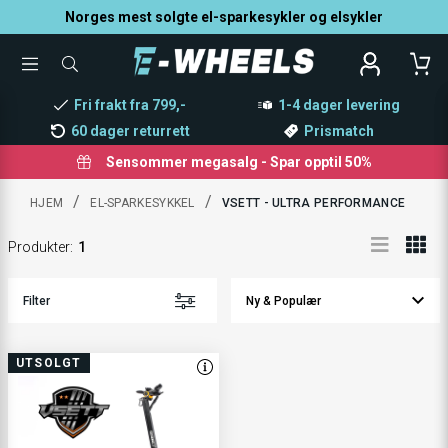
Norges mest solgte el-sparkesykler og elsykler
TOGGLE
SØK
MENU
ETTER
PRODUKTER,
Fri frakt fra 799,-
1-4 dager levering
KATEGORI,
MERKE
60 dager returrett
Prismatch
Sensommer megasalg - Spar opptil 50%
/
/
HJEM
EL-SPARKESYKKEL
VSETT - ULTRA PERFORMANCE
Produkter
:
1
Filter
UTSOLGT