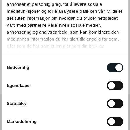
annonser et personlig preg, for å levere sosiale
mediefunksjoner og for å analysere trafikken vår. Vi deler
dessuten informasjon om hvordan du bruker nettstedet
vårt, med partnerne våre innen sosiale medier,
annonsering og analysearbeid, som kan kombinere den
med annen informasjon du har gjort tilgjengelig for dem,
eller som de har samlet inn gjennom din bruk av
tjenestene deres.
S
Klikk på «OK» for å gi oss ditt samtykke til å bruke
Nødvendig
a
informasjonskapsler (cookies) for alle disse formålene.
m
t
Egenskaper
y
k
k
Statistikk
e
v
Rask og trygg handel
Prismatch
Markedsføring
a