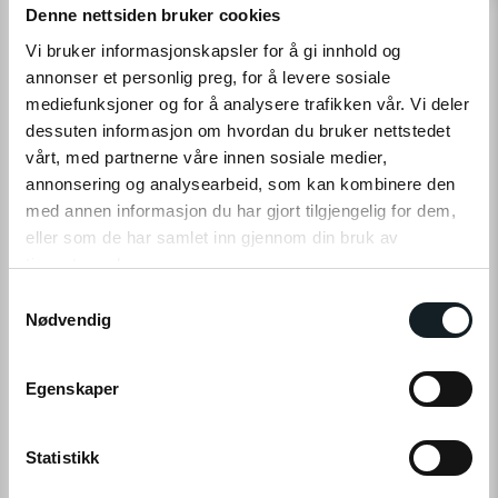
Denne nettsiden bruker cookies
Vi bruker informasjonskapsler for å gi innhold og
KUNDEOMTALER
annonser et personlig preg, for å levere sosiale
mediefunksjoner og for å analysere trafikken vår. Vi deler
Se hva våre 350.000+ kunder syntes
dessuten informasjon om hvordan du bruker nettstedet
vårt, med partnerne våre innen sosiale medier,
annonsering og analysearbeid, som kan kombinere den
med annen informasjon du har gjort tilgjengelig for dem,
eller som de har samlet inn gjennom din bruk av
tjenestene deres.
S
Klikk på «OK» for å gi oss ditt samtykke til å bruke
Nødvendig
a
informasjonskapsler (cookies) for alle disse formålene.
m
t
Egenskaper
y
k
k
Statistikk
e