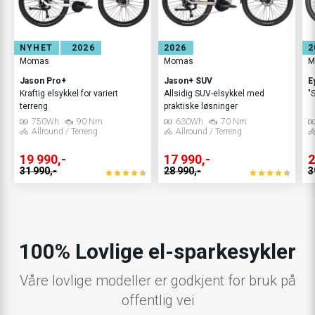
NYHET
2026
2026
2
Momas
Momas
M
Jason Pro+
Jason+ SUV
E
Kraftig elsykkel for variert
Allsidig SUV-elsykkel med
"
terreng
praktiske løsninger
750Wh
90 Nm
630Wh
70 Nm
Allround / Terreng
Allround / Terreng
19 990,-
17 990,-
2
31 990,-
28 990,-
3
100% Lovlige el-sparkesykler
Våre lovlige modeller er godkjent for bruk på
offentlig vei