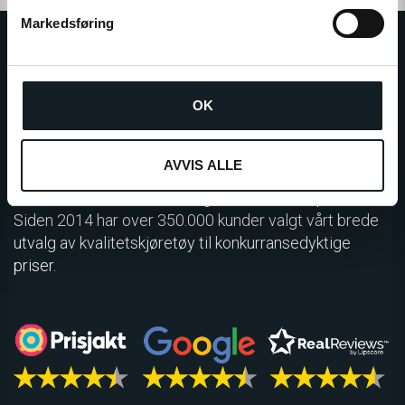
v
Markedsføring
a
l
g
OK
E-WHEELS GRUPPEN
E-Wheels er Nordens største forhandler av personlige
AVVIS ALLE
elektriske kjøretøy, og består av E-Wheels Norge AS,
E­-Wheels Switzerland SA og E-Wheels Europe AB.
Siden 2014 har over 350.000 kunder valgt vårt brede
utvalg av kvalitetskjøretøy til konkurransedyktige
priser.