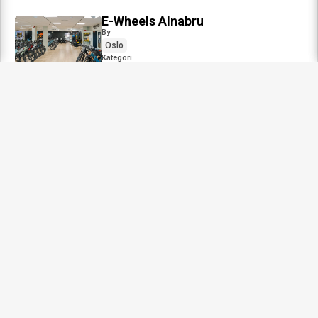
E-Wheels Alnabru
By
Oslo
Kategori
Butikk
Professor Birkelands vei 34 B 1081 Oslo
ma. - fr.
10:00-18:00
lø.
10:00-16:00
32 75 76 32
Nettside
mail@e-wheels.no
Veibeskrivelse
E-Wheels Asker & Bærum
Kategori
Butikk
By
ASKER/BÆRUM
Billingstadsletta 11

Asker 1396, Norge
ma. - fr.
10:00-18:00