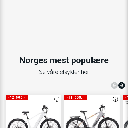
Norges mest populære
Se våre elsykler her
-12 000,-
-11 000,-
-