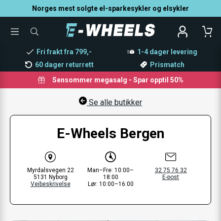
Norges mest solgte el-sparkesykler og elsykler
TOGGLE
SØK
MENU
ETTER
PRODUKTER,
Fri frakt fra 799,-
1-4 dager levering
KATEGORI,
MERKE
60 dager returrett
Prismatch
Sensommer megasalg - Spar opptil 50%
Se alle butikker
E-Wheels Bergen
Myrdalsvegen 22
Man–Fre: 10:00–
32 75 76 32
5131 Nyborg
18:00
E-post
Veibeskrivelse
Lør: 10:00–16:00